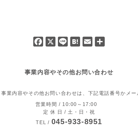
F
X
Li
H
E
共
a
n
at
m
有
c
e
e
ai
e
n
l
事業内容やその他お問い合わせ
b
a
o
る事業内容やその他お問い合わせは、下記電話番号かメー
o
営業時間 / 10:00～17:00
k
定 休 日 / 土・日・祝
045-933-8951
TEL /