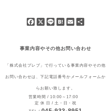
F
X
Li
H
E
共
a
n
at
m
有
c
e
e
ai
e
n
l
事業内容やその他お問い合わせ
b
a
o
「株式会社プレブ」で行っている事業内容やその他
o
k
お問い合わせは、下記電話番号かメールフォームか
らお願い致します。
営業時間 / 10:00～17:00
定 休 日 / 土・日・祝
045-933-8951