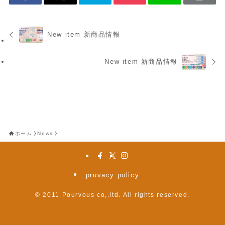
New item 新商品情報
New item 新商品情報
ホーム
News
pruvacy policy
©
2011 Pourvous co,.ltd. All rights reserved.