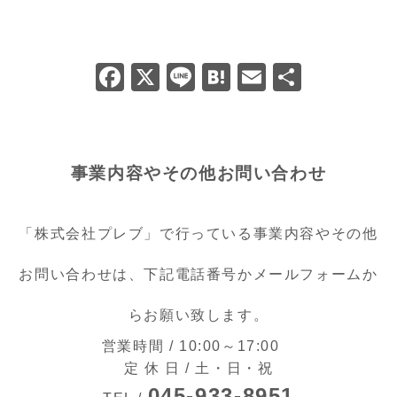
F
X
Li
H
E
共
a
n
at
m
有
c
e
e
ai
e
n
l
事業内容やその他お問い合わせ
b
a
o
「株式会社プレブ」で行っている事業内容やその他
o
k
お問い合わせは、下記電話番号かメールフォームか
らお願い致します。
営業時間 / 10:00～17:00
定 休 日 / 土・日・祝
045-933-8951