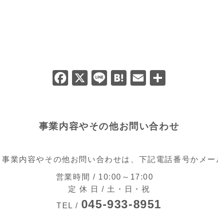
F
X
Li
H
E
共
a
n
at
m
有
c
e
e
ai
e
n
l
事業内容やその他お問い合わせ
b
a
o
る事業内容やその他お問い合わせは、下記電話番号かメー
o
営業時間 / 10:00～17:00
k
定 休 日 / 土・日・祝
045-933-8951
TEL /