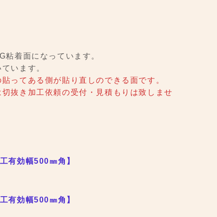
G粘着面になっています。
いています。
の貼ってある側が貼り直しのできる面です。
は切抜き加工依頼の受付・見積もりは致しませ
工有効幅500㎜角】
工有効幅500㎜角】