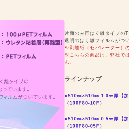
片面のみ再はく離タイプのT
透明のはく離フィルムがつ
※剥離紙（セパレーター）
※こちらの商品は、弊社で
ん。
ラインナップ
●510㎜×510㎜ 1.0㎜厚
【加
（100F80-10F）
●510㎜×510㎜ 0.5㎜厚
【加
（100F80-05F）