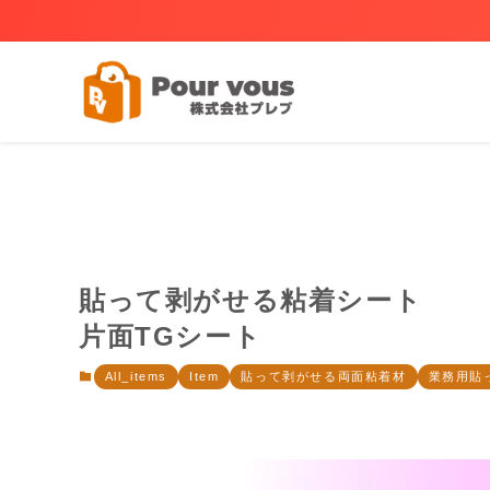
貼って剥がせる粘着シート
片面TGシート
All_items
Item
貼って剥がせる両面粘着材
業務用貼