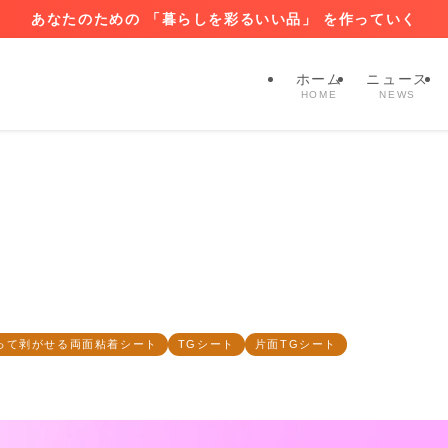
あなたのための 「暮らしを彩るいい品」 を作っていく
ホーム
ニュース
HOME
NEWS
って剥がせる両面粘着シート
TGシート
片面TGシート