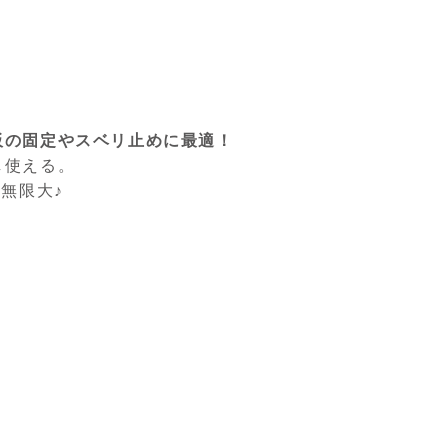
板の固定や
スベリ止めに最適！
し使える。
無限大♪