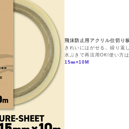
飛沫防止用アクリル仕切り
きれいにはがせる。繰り返
水ぶきで再活用OK!使い方は
15㎜×10M