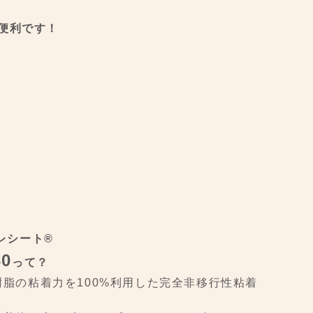
便利です！
シート®︎
0
って？
脂の粘着力を100%利用した完全非移行性粘着