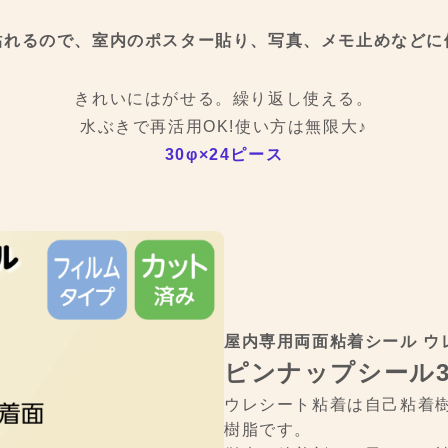
貼れるので、
室内のポスター貼り、写真、メモ止めなどに
きれいにはがせる。繰り返し使える。
水ぶきで再活用OK!使い方は無限大♪
30
φ×24ピース
屋内専用両面粘着シール ウレ
ピンナップシール3
ウレシート粘着は自己粘着樹
樹脂です。