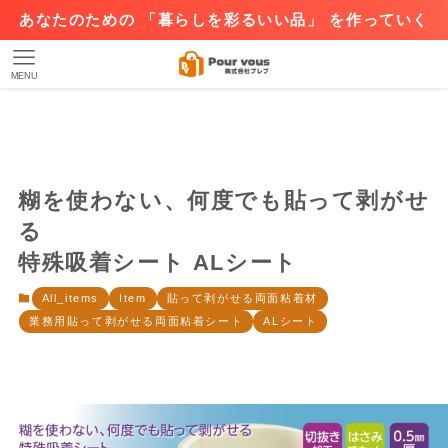
あなたのための 「暮らしを彩るいい品」 を作っていく
MENU
糊を使わない、何度でも貼って剥がせ
る
特殊吸着シート ALシート
All_items
Item
貼って剥がせる両面粘着材
業務用貼って剥がせる両面粘着シート
ALシート