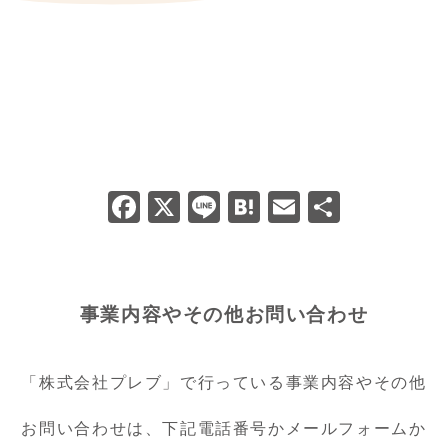
F
X
Li
H
E
共
a
n
at
m
有
c
e
e
ai
e
n
l
事業内容やその他お問い合わせ
b
a
o
「株式会社プレブ」で行っている事業内容やその他
o
k
お問い合わせは、下記電話番号かメールフォームか