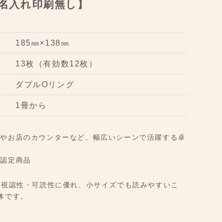
名入れ印刷無し】
185㎜×138㎜
13枚（有効数12枚）
ダブルOリング
1冊から
庭やお店のカウンターなど、幅広いシーンで活躍する卓
ン認定商品
て視認性・可読性に優れ、小サイズでも読みやすいこ
体です。