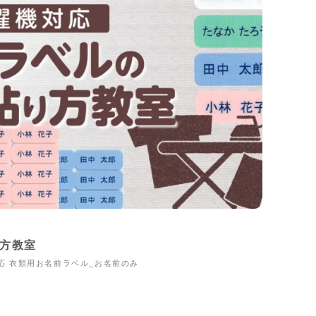
方教室
応 衣類用お名前ラベル_お名前のみ