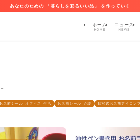
あなたのための 「暮らしを彩るいい品」 を作っていく
ホーム
ニュース
HOME
NEWS
 –
お名前シール_オフィス_生活
お名前シール_介護
転写式お名前アイロン