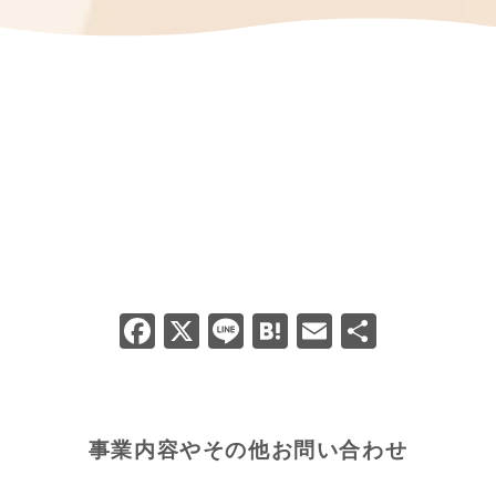
F
X
Li
H
E
共
a
n
at
m
有
c
e
e
ai
e
n
l
事業内容やその他お問い合わせ
b
a