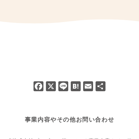
F
X
Li
H
E
共
a
n
at
m
有
c
e
e
ai
e
n
l
事業内容やその他お問い合わせ
b
a
o