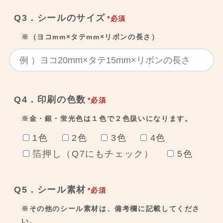
Q3．シールのサイズ
*必須
※（ヨコmm×タテmm×リボンの長さ）
Q4．印刷の色数
*必須
※金・銀・蛍光色は１色で２色扱いになります。
1色
2色
3色
4色
箔押し（Q7にもチェック）
5色
Q5．シール素材
*必須
※その他のシール素材は、備考欄に記載してくださ
い。