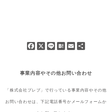
F
X
Li
H
E
共
a
n
at
m
有
c
e
e
ai
e
n
l
事業内容やその他お問い合わせ
b
a
o
「株式会社プレブ」で行っている事業内容やその他
o
k
お問い合わせは、下記電話番号かメールフォームか