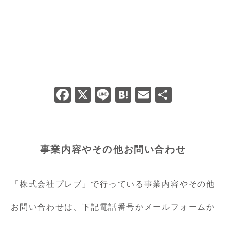
F
X
Li
H
E
共
a
n
at
m
有
c
e
e
ai
e
n
l
事業内容やその他お問い合わせ
b
a
o
「株式会社プレブ」で行っている事業内容やその他
o
k
お問い合わせは、下記電話番号かメールフォームか